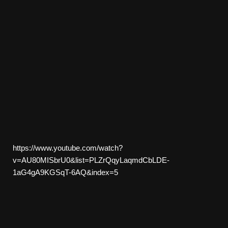
https://www.youtube.com/watch?
v=AU80MISbrU0&list=PLZrQqyLaqmdCbLDE-
1aG4gA9KGSqT-6AQ&index=5